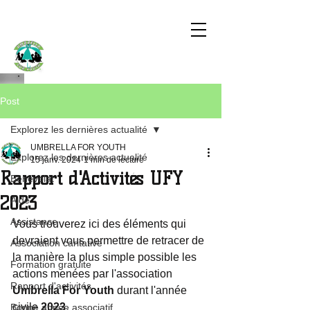
UMBRELLA
FOR YOUTH
Post
Explorez les dernières actualité
UMBRELLA FOR YOUTH
Explorez les dernières actualité
15 janv. 2024
1 min de lecture
Rapport d'Activités UFY
Bénévolat
2023
Aide
Assistance
Vous trouverez ici des éléments qui 
devraient vous permettre de retracer de 
Association caritative
la manière la plus simple possible les 
Formation gratuite
actions menées par l'association 
Rapport d'activités
Umbrella For Youth
 durant l'année 
civile 
2023
.
Bonne année associatif