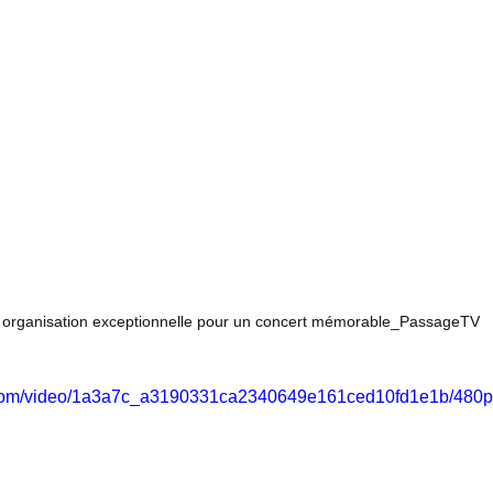
organisation exceptionnelle pour un concert mémorable_PassageTV
ic.com/video/1a3a7c_a3190331ca2340649e161ced10fd1e1b/480p