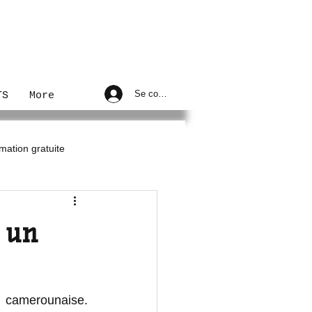
Se connecter
TS
More
mation gratuite
on
 un
 camerounaise. 