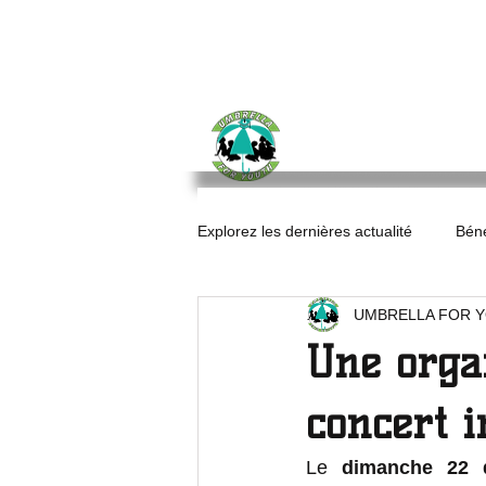
UMBRELLA
FOR YO
Explorez les dernières actualité
Béné
UMBRELLA FOR 
Rapport d'activités
Bonne anné
Une orga
concert in
Le 
dimanche 22 