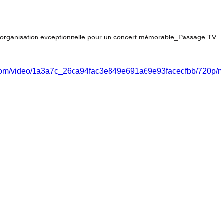
organisation exceptionnelle pour un concert mémorable_Passage TV
ic.com/video/1a3a7c_26ca94fac3e849e691a69e93facedfbb/720p/m