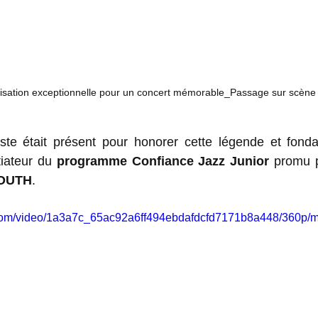
isation exceptionnelle pour un concert mémorable_Passage sur scène
itiateur du 
programme Confiance Jazz Junior
OUTH
.
ic.com/video/1a3a7c_65ac92a6ff494ebdafdcfd7171b8a448/360p/m