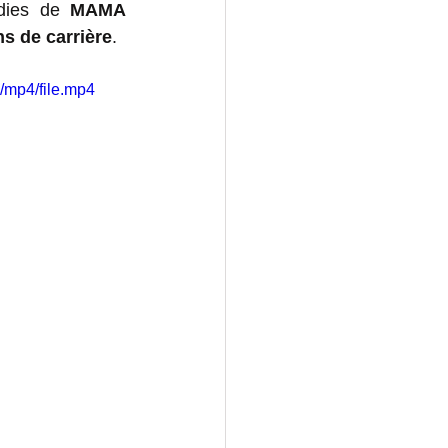
dies de 
MAMA 
ns de carrière
. 
/mp4/file.mp4