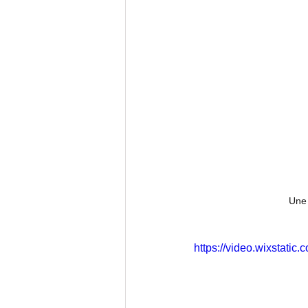
Une 
https://video.wixstat