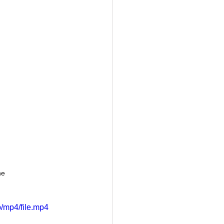
ne 
/mp4/file.mp4