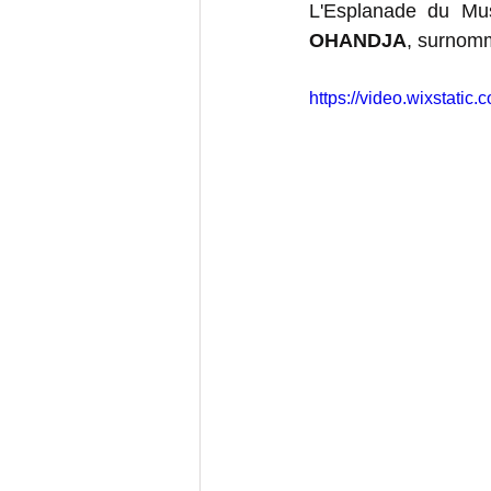
L'Esplanade du Mu
OHANDJA
, surnom
https://video.wixstat