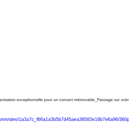
anisation exceptionnelle pour un concert mémorable_Passage sur scè
ic.com/video/1a3a7c_f66a1a3b5b7d45aea38583e16b7e6a96/360p