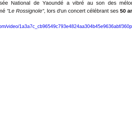
sée National de Yaoundé a vibré au son des mélo
mé 
"Le Rossignole"
, lors d'un concert célébrant ses 
50 a
ic.com/video/1a3a7c_cb96549c793e4824aa304b45e9636abf/360p