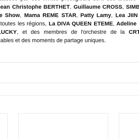
Jean Christophe BERTHET
, 
Guillaume CROSS
, 
SIMB
Le Show
, 
Mama REME STAR
, 
Patty Lamy
, 
Lea JI
toutes les régions, 
La DIVA QUEEN ETEME
, 
Adelin
LUCKY
, et des membres de l'orchestre de la 
CR
iables et des moments de partage uniques.