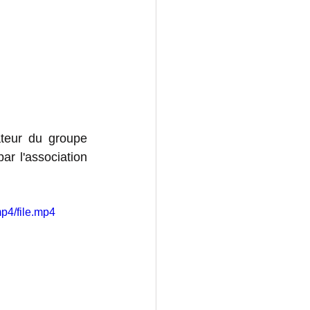
 
Un public enthousiaste était présent pour honorer cette légende et fondateur du groupe 
 promu par l'association 
p4/file.mp4