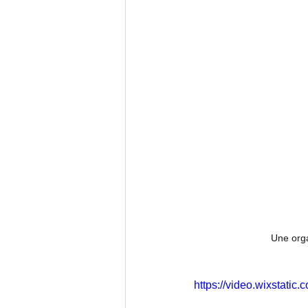
Une org
https://video.wixstat