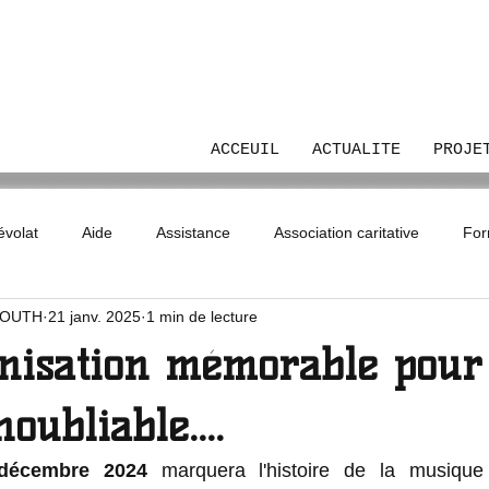
UTH
ACCEUIL
ACTUALITE
PROJE
volat
Aide
Assistance
Association caritative
For
YOUTH
21 janv. 2025
1 min de lecture
e associatif
Concert at animation
Note triste de l'associati
nisation mémorable pour
oubliable....
décembre 2024
 marquera l'histoire de la musique