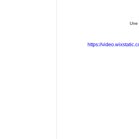
Une 
https://video.wixstat