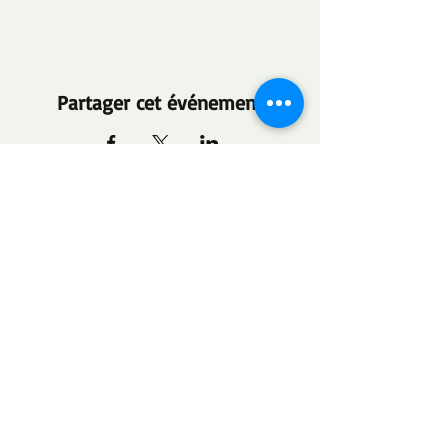
Partager cet événement
​​Contacter nous :
+447956627523
​Trouvez nous :
Yaoundé, Cameroun
Association caritative régie par la Loi
N°90/053 du 19 décembre 1990
Déclaration d'association Numéro :
00000264
/RDA/JO6/SAAJP/BAPP du 1er
Août 2021