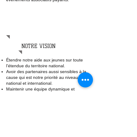
Ce n’est pas la couleur de notre peau
qui nous rend différents, c’est la
couleur de nos pensées.
Steven AITCHISON
NOTRE VISION
Étendre notre aide aux jeunes sur toute
l'étendue du territoire national.
Avoir des partenaires aussi sensibles à la
cause qui est notre priorité au niveau
national et international.
Maintenir une équipe dynamique et
professionnelle en tout lieu et circonstance.