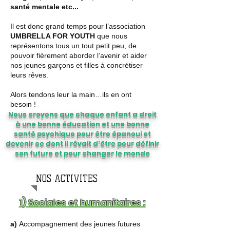
santé mentale etc... ​
Il est donc grand temps pour l’association
UMBRELLA FOR YOUTH
que nous
représentons tous un tout petit peu, de
pouvoir fièrement aborder l’avenir et aider
nos jeunes garçons et filles à concrétiser
leurs rêves.
Alors tendons leur la main…ils en ont
besoin !
Nous croyons que chaque enfant a droit
à une bonne éducation et une bonne
santé psychique pour être épanoui et
devenir ce dont il rêvait d'être pour définir
son future et pour changer le monde
NOS ACTIVITES
1) Sociales et humanitaires :
a)
Accompagnement des jeunes futures